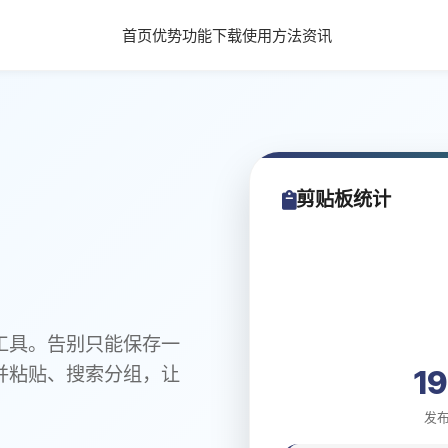
首页
优势
功能
下载
使用方法
资讯
剪贴板统计
增强工具。告别只能保存一
并粘贴、搜索分组，让
1
发